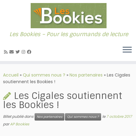
Les Bookies – Pour les gourmands de lecture
Passer
au
Accueil
»
Qui sommes nous ?
»
Nos partenaires
»
Les Cigales
contenu
soutiennent les Bookies !
Les Cigales soutiennent
les Bookies !
Billet publié dans
le
7 octobre 2017
Nos partenaires
Qui sommes nous ?
par
AP Bookies