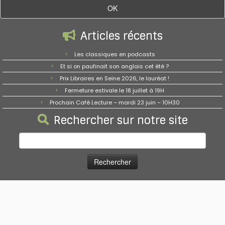
Articles récents
Les classiques en podcasts
Et si on paufinait son anglais cet été ?
Prix Libraires en Seine 2026, le lauréat !
Fermeture estivale le 18 juillet à 19H
Prochain Café Lecture – mardi 23 juin – 10H30
Rechercher sur notre site
Rechercher :
·
© 2026
Les Bookies
·
Propulsé par
·