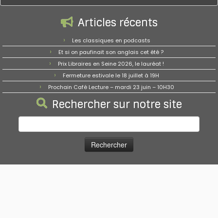
Articles récents
Les classiques en podcasts
Et si on paufinait son anglais cet été ?
Prix Libraires en Seine 2026, le lauréat !
Fermeture estivale le 18 juillet à 19H
Prochain Café Lecture – mardi 23 juin – 10H30
Rechercher sur notre site
Rechercher :
·
© 2026
Les Bookies
·
Propulsé par
·
Réalisé avec the
Thème Customizr
·