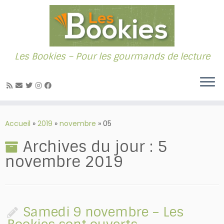
Les Bookies – Pour les gourmands de lecture
Passer
au
Accueil
»
2019
»
novembre
»
05
contenu
Archives du jour :
5
novembre 2019
Samedi 9 novembre – Les