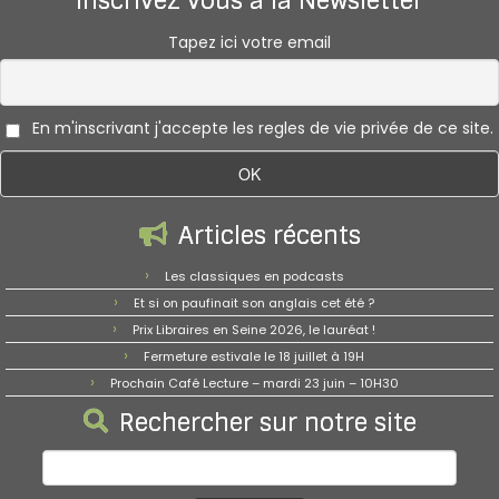
Inscrivez vous à la Newsletter
Tapez ici votre email
En m'inscrivant j'accepte les regles de vie privée de ce site.
Articles récents
Les classiques en podcasts
Et si on paufinait son anglais cet été ?
Prix Libraires en Seine 2026, le lauréat !
Fermeture estivale le 18 juillet à 19H
Prochain Café Lecture – mardi 23 juin – 10H30
Rechercher sur notre site
Rechercher :