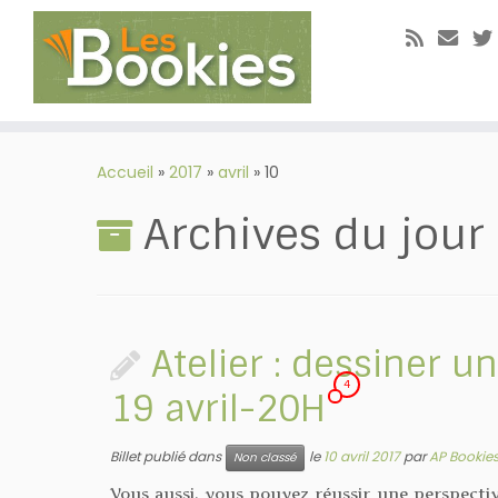
Passer
au
Accueil
»
2017
»
avril
»
10
contenu
Archives du jour 
Atelier : dessiner u
4
19 avril-20H
Billet publié dans
le
10 avril 2017
par
AP Bookie
Non classé
Vous aussi, vous pouvez réussir une perspectiv