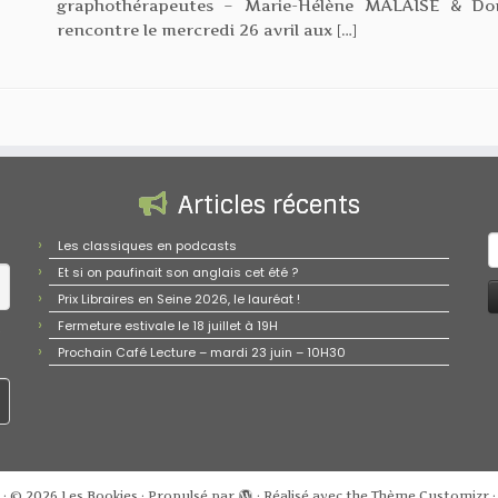
graphothérapeutes – Marie-Hélène MALAISE & D
rencontre le mercredi 26 avril aux […]
Articles récents
R
Les classiques en podcasts
Et si on paufinait son anglais cet été ?
Prix Libraires en Seine 2026, le lauréat !
Fermeture estivale le 18 juillet à 19H
e
Prochain Café Lecture – mardi 23 juin – 10H30
·
© 2026
Les Bookies
·
Propulsé par
·
Réalisé avec the
Thème Customizr
·