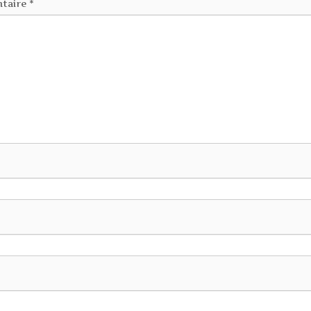
taire
*
b