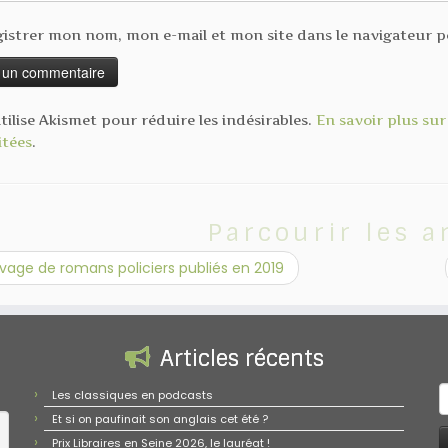
istrer mon nom, mon e-mail et mon site dans le navigateur
utilise Akismet pour réduire les indésirables.
En savoir plus su
itées
.
Parcourir les a
ivage de romans policiers publiés en 2019
Articles récents
R
Les classiques en podcasts
Et si on paufinait son anglais cet été ?
Prix Libraires en Seine 2026, le lauréat !