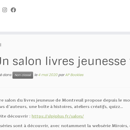
l
n salon livres jeunesse 
lié dans
le
4 mai 2020
par
AP Bookies
Non classé
re salon du livres jeunesse de Montreuil propose depuis le moi
ws d’auteurs, une boîte à histoires, ateliers créatifs, quizz…
 vite découvrir :
https://slpjplus.fr/salon/
éries sont à découvrir, avec notamment la websérie Miroirs, 