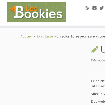
Passer
au
Accueil
»
Non classé
»
Un salon livres jeunesse virtue
contenu
U
Billet pub
Le célèb
intervie
Allez le
Des webs