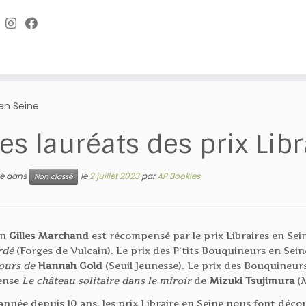
 en Seine
es lauréats des prix Lib
lié dans
le
2 juillet 2023
par
AP Bookies
Non classé
in
Gilles Marchand
est récompensé par le prix Libraires en S
rdé
(Forges de Vulcain). Le prix des P’tits Bouquineurs en Sein
ours de
Hannah Gold
(Seuil Jeunesse). Le prix des Bouquineurs 
ense
Le château solitaire dans le miroir
de
Mizuki Tsujimura
(M
nnée depuis 10 ans, les prix Libraire en Seine nous font déc