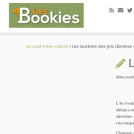
Passer
au
Accueil
»
Non classé
»
Les lauréats des prix Libraires
contenu
L
Billet pub
L’écriva
désacco
dernier 
récomp
Chaque a