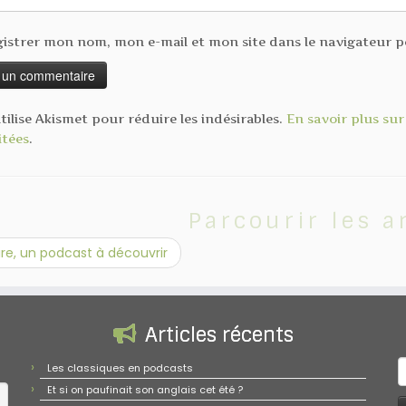
istrer mon nom, mon e-mail et mon site dans le navigateur
utilise Akismet pour réduire les indésirables.
En savoir plus su
itées
.
Parcourir les a
ire, un podcast à découvrir
Articles récents
R
Les classiques en podcasts
Et si on paufinait son anglais cet été ?