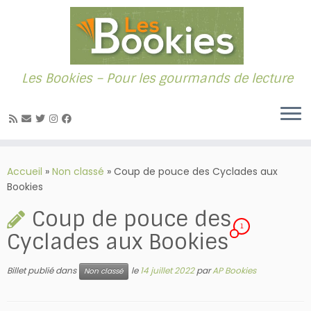
Les Bookies – Pour les gourmands de lecture
Passer
au
Accueil
»
Non classé
»
Coup de pouce des Cyclades aux
contenu
Bookies
Coup de pouce des
1
Cyclades aux Bookies
Billet publié dans
le
14 juillet 2022
par
AP Bookies
Non classé