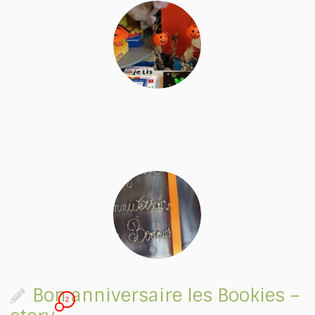
Bon anniversaire les Bookies –
2