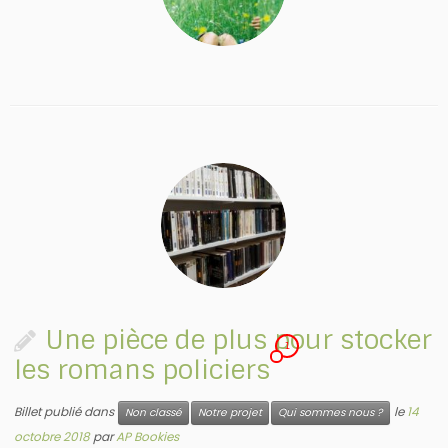
Une pièce de plus pour stocker
1
les romans policiers
Billet publié dans
le
14
Non classé
Notre projet
Qui sommes nous ?
octobre 2018
par
AP Bookies